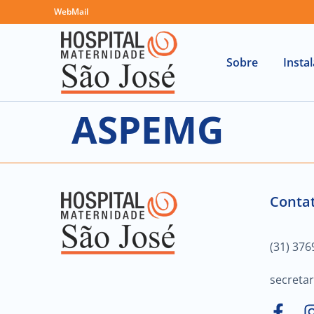
WebMail
Sobre
Insta
ASPEMG
Contat
(31) 376
secreta