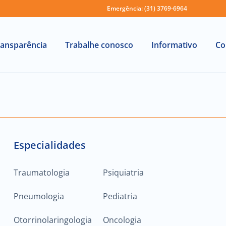
Emergência: (31) 3769-6964
ransparência
Trabalhe conosco
Informativo
Co
Especialidades
Traumatologia
Psiquiatria
Pneumologia
Pediatria
Otorrinolaringologia
Oncologia